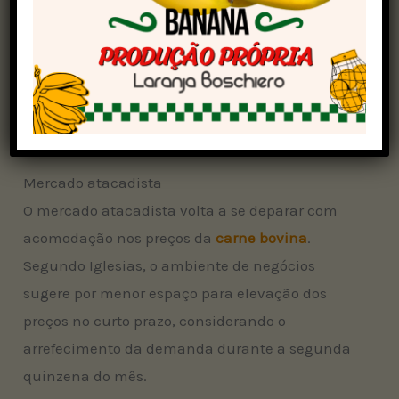
São Paulo:
R$ 311,25
Goiás:
R$ 293,75
Minas Gerais:
R$ 298,24
Mato Grosso do Sul:
R$ 303,86
Mato Grosso:
R$ 308,38
Mercado atacadista
O mercado atacadista volta a se deparar com
acomodação nos preços da
carne bovina
.
Segundo Iglesias, o ambiente de negócios
sugere por menor espaço para elevação dos
preços no curto prazo, considerando o
arrefecimento da demanda durante a segunda
quinzena do mês.