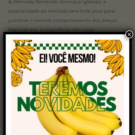
& Mercado Fernando Henrique Iglesias, a
sazonalidade do mercado tem forte peso para
justificar o recente comportamento dos preços.
Segundo ele, os frigoríficos não estão
×
encontrando dificuldades no posicionamento de
suas escalas de abate, que hoje atendem entre
sete e nove dias úteis na média nacional.
“Na Região Norte também se evidencia
aumento da disponibilidade de fêmeas. A
expectativa daqui até o final do mês é de
continuidade deste movimento, o único ponto
de suporte está no forte ritmo de embarques, o
que tem sido o grande destaque sob o prisma da
demanda em 2025”, disse.