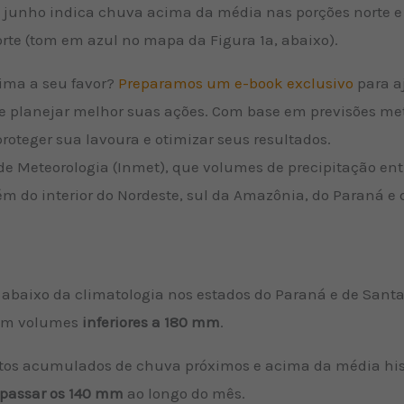
 junho indica chuva acima da média nas porções norte e 
rte (tom em azul no mapa da Figura 1a, abaixo).
ima a seu favor?
Preparamos um e-book exclusivo
para aj
 planejar melhor suas ações. Com base em previsões mete
proteger sua lavoura e otimizar seus resultados.
 de Meteorologia (Inmet), que volumes de precipitação ent
ém do interior do Nordeste, sul da Amazônia, do Paraná e 
 abaixo da climatologia nos estados do Paraná e de Santa
com volumes
inferiores a
180 mm
.
istos acumulados de chuva próximos e acima da média hist
apassar os 140 mm
ao longo do mês.