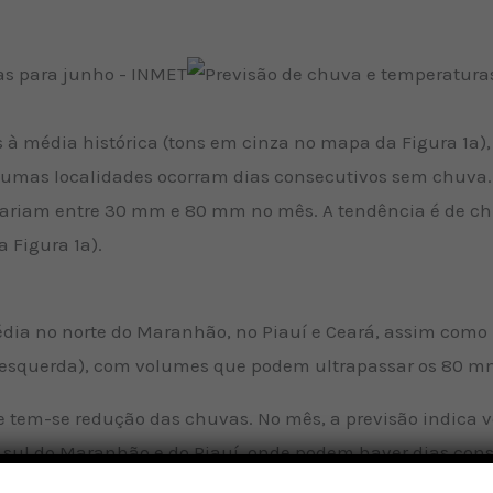
 à média histórica (tons em cinza no mapa da Figura 1a),
umas localidades ocorram dias consecutivos sem chuva. 
 variam entre 30 mm e 80 mm no mês. A tendência é de c
 Figura 1a).
ia no norte do Maranhão, no Piauí e Ceará, assim como n
 esquerda), com volumes que podem ultrapassar os 80 m
te tem-se redução das chuvas. No mês, a previsão indica
, sul do Maranhão e do Piauí, onde podem haver dias co