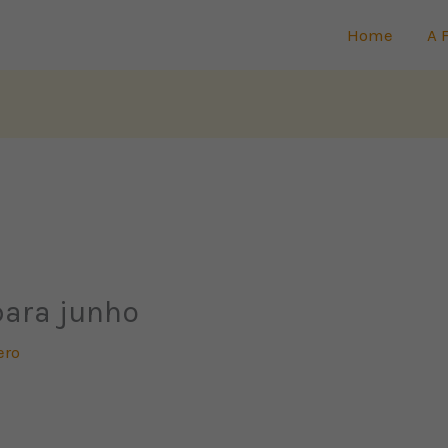
Home
A 
para junho
ero