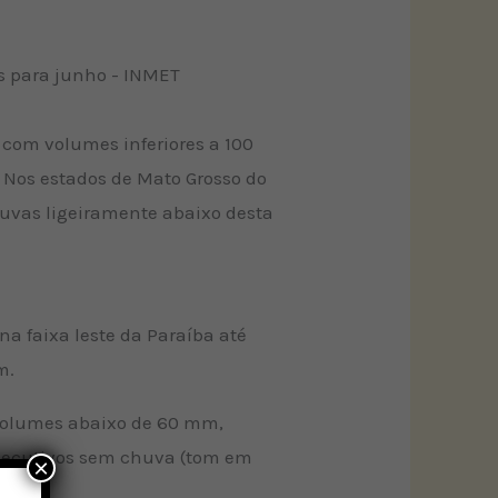
 com volumes inferiores a 100
Nos estados de Mato Grosso do
huvas ligeiramente abaixo desta
a faixa leste da Paraíba até
m.
 volumes abaixo de 60 mm,
nsecutivos sem chuva (tom em
×