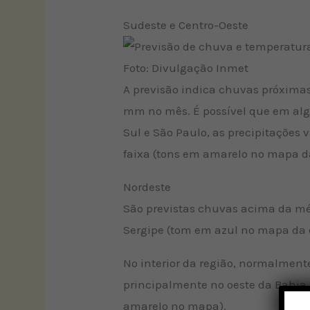
Sudeste e Centro-Oeste
Foto: Divulgação Inmet
A previsão indica chuvas próximas
mm no mês. É possível que em alg
Sul e São Paulo, as precipitações
faixa (tons em amarelo no mapa da
Nordeste
São previstas chuvas acima da méd
Sergipe (tom em azul no mapa da
No interior da região, normalmen
principalmente no oeste da Bahia
amarelo no mapa).