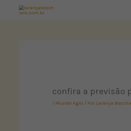
Ir
para
o
conteúdo
confira a previsão 
/
Mundo Agro
/ Por
Laranja Boschi