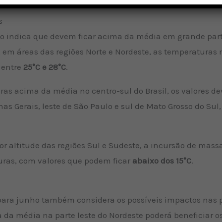
s
ão indica que devem ficar acima da média em grande part
o, em áreas das regiões Norte e Nordeste, as temperatura
 entre
25°C e 28°C
.
ras acima da média no centro-sul do Brasil, os valores
as Gerais, leste de São Paulo e sul de Mato Grosso do Sul,
r altitude das regiões Sul e Sudeste, a incursão de massa
ras, com valores que podem ficar
abaixo dos 15°C
.
para junho também considera os possíveis impactos nas pr
da média na parte leste do Nordeste poderá beneficiar os 