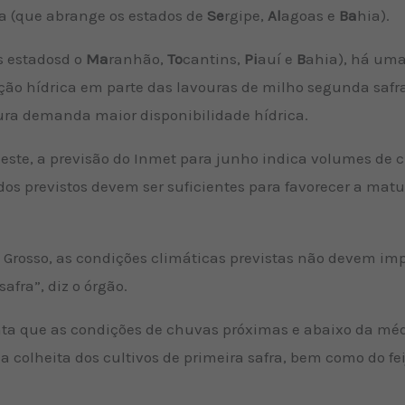
ba (que abrange os estados de
Se
rgipe,
Al
agoas e
Ba
hia).
s estadosd o
Ma
ranhão,
To
cantins,
Pi
auí e
B
ahia), há uma
ição hídrica em parte das lavouras de milho segunda safr
tura demanda maior disponibilidade hídrica.
deste, a previsão do Inmet para junho indica volumes de c
os previstos devem ser suficientes para favorecer a matu
 Grosso, as condições climáticas previstas não devem i
afra”, diz o órgão.
enta que as condições de chuvas próximas e abaixo da mé
da colheita dos cultivos de primeira safra, bem como do fe