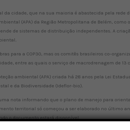
l da cidade, que na sua maioria é abastecida pela rede de
biental (APA) da Região Metropolitana de Belém, como o
pende de sistemas de distribuição independentes. A cria
iental.
obras para a COP30, mas os comitês brasileiros co-organi
cidade, entre as quais o serviço de macrodrenagem de 13 
teção ambiental (APA) criada há 28 anos pela Lei Estadua
tal e da Biodiversidade (Ideflor-bio).
uma nota informando que o plano de manejo para orientar
amento territorial só começou a ser elaborado no último ano
ndo o documento estará disponível.