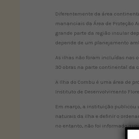
Diferentemente da área continenta
mananciais da Área de Proteção Am
grande parte da região insular de
depende de um planejamento amb
As ilhas não foram incluídas nas 
30 obras na parte continental da 
A Ilha do Combu é uma área de pro
Instituto de Desenvolvimento Flores
Em março, a instituição publicou 
naturais da ilha e definir o orden
no entanto, não foi informado qua