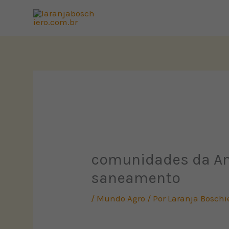
Ir
para
o
conteúdo
comunidades da Am
saneamento
/
Mundo Agro
/ Por
Laranja Boschi