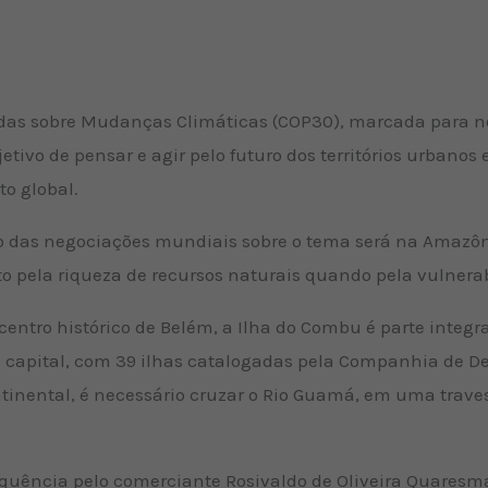
idas sobre Mudanças Climáticas (COP30), marcada para 
tivo de pensar e agir pelo futuro dos territórios urbanos e
o global.
lco das negociações mundiais sobre o tema será na Amaz
to pela riqueza de recursos naturais quando pela vulnera
centro histórico de Belém, a Ilha do Combu é parte integr
da capital, com 39 ilhas catalogadas pela Companhia de 
continental, é necessário cruzar o Rio Guamá, em uma trav
equência pelo comerciante Rosivaldo de Oliveira Quaresm