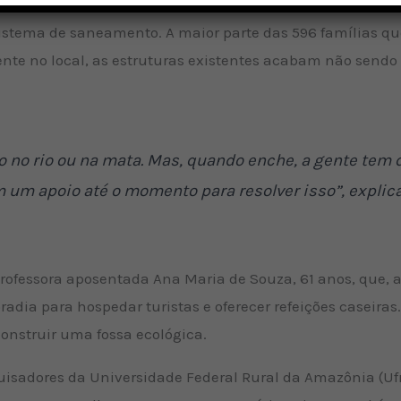
to
stema de saneamento. A maior parte das 596 famílias que
ente no local, as estruturas existentes acabam não send
o no rio ou na mata. Mas, quando enche, a gente tem q
 um apoio até o momento para resolver isso”, explica
professora aposentada Ana Maria de Souza, 61 anos, que
radia para hospedar turistas e oferecer refeições caseira
construir uma fossa ecológica.
uisadores da Universidade Federal Rural da Amazônia (Ufr