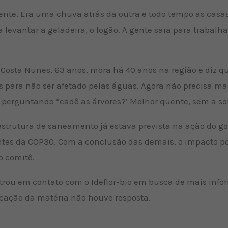
ente. Era uma chuva atrás da outra e todo tempo as casas
a levantar a geladeira, o fogão. A gente saia para trabalha
osta Nunes, 63 anos, mora há 40 anos na região e diz qu
es para não ser afetado pelas águas. Agora não precisa m
perguntando “cadê as árvores?’ Melhor quente, sem a som
strutura de saneamento já estava prevista na ação do gov
ntes da COP30. Com a conclusão das demais, o impacto po
o comitê.
trou em contato com o Ideflor-bio em busca de mais info
icação da matéria não houve resposta.