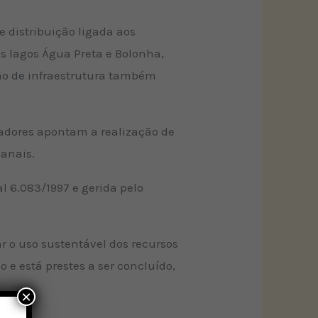
 distribuição ligada aos
s lagos Água Preta e Bolonha,
ção de infraestrutura também
zadores apontam a realização de
canais.
l 6.083/1997 e gerida pelo
 o uso sustentável dos recursos
 e está prestes a ser concluído,
×