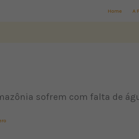
Home
A 
azônia sofrem com falta de águ
ero