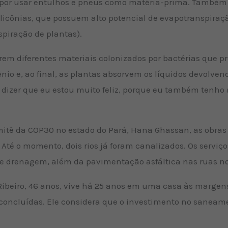
 por usar entulhos e pneus como matéria-prima. Também 
icônias, que possuem alto potencial de evapotranspira
spiração de plantas).
orrem diferentes materiais colonizados por bactérias qu
nio e, ao final, as plantas absorvem os líquidos devolve
 dizer que eu estou muito feliz, porque eu também tenho
itê da COP30 no estado do Pará, Hana Ghassan, as obras
 Até o momento, dois rios já foram canalizados. Os servi
o e drenagem, além da pavimentação asfáltica nas ruas no
Ribeiro, 46 anos, vive há 25 anos em uma casa às marge
m concluídas. Ele considera que o investimento no sanea