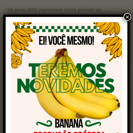
Os anos 1970 marcaram outro período de
×
volatilidade. O choque do petróleo de 1973 gerou
inflação global e levou investidores a buscar
refúgio nas commodities. A crise do trigo e do
açúcar marcou a década, com países estocando
alimentos por segurança.
A década de 2000 trouxe uma nova dinâmica: a
ascensão da China e da Índia no consumo
global. A soja virou protagonista, impulsionada
pela demanda asiática por ração animal. Crises
como a de 2008
(subprime)
e, mais
recentemente, a pandemia da Covid-19 e a
Guerra da Ucrânia, também tiveram efeitos