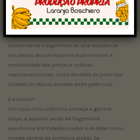
explosivos: interrupção de cadeias logísticas,
pânico nos mercados e novos picos de preços.
O fator especulação financeira ganhou força
nas últimas décadas. A entrada de fundos de
investimento e algoritmos de alta frequência
nas bolsas de commodities aumentaram a
sensibilidade dos preços a notícias
macroeconômicas, como decisões de juros nos
Estados Unidos ou tensões entre potências.
E o futuro?
Um novo risco sistêmico começa a ganhar
corpo: a possível perda da hegemonia
econômica dos Estados Unidos e do dólar como
moeda central do comércio global. Se