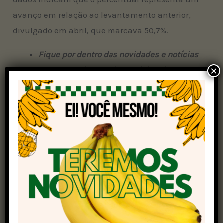
avanço em relação ao levantamento anterior,
divulgado em abril, que marcava 50,7%.
Fique por dentro das novidades e notícias
×
recentes sobre a soja! Participe da nossa
comunidade através do
link
!
No entanto, o ritmo de vendas segue abaixo dos
patamares históricos: no mesmo período do ano
passado, 64,6% da produção já estava
comprometida, enquanto a média dos últimos
cinco anos para o período é ainda maior, de
70,3%.
Considerando a estimativa atual de produção de