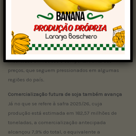
172,45 milhões de toneladas para a safra
2024/25, já foram comercializadas 97,88
milhões de toneladas. O dado indica uma
movimentação mais lenta por parte dos
produtores, possivelmente relacionada à
volatilidade do mercado internacional,
incertezas climáticas e comportamento dos
preços, que seguem pressionados em algumas
regiões do país.
Comercialização futura de soja também avança
Já no que se refere à safra 2025/26, cuja
produção está estimada em 182,57 milhões de
toneladas, a comercialização antecipada
alcançou 7,9% do total, o equivalente a