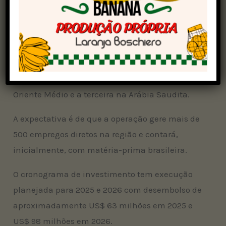
Programada para entrar em operação em
meados de 2026, a planta foi concebida para
possibilitar uma ampliação futura, permitindo
dobrar a capacidade inicial. A nova operação
será a sétima unidade de produção da BRF no
Oriente Médio e a terceira na Arábia Saudita.
A expectativa é de que a operação gere mais de
500 empregos diretos na região e contará,
inicialmente, com matéria-prima brasileira.
O cronograma de investimento tem execução
planejada para 2025 e 2026 com desembolso de
aproximadamente US$ 63 milhões em 2025 e
US$ 98 milhões em 2026.