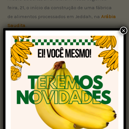
feira, 21, o início da construção de uma fábrica
de alimentos processados em Jeddah, na
Arábia
Saudita
.
×
O investimento tem o valor aproximado de US$
160 milhões, e é realizado por meio da joint
venture, a BRF Arabia Holding Company.
A nova fábrica, que terá capacidade de
produção de cerca de 40 mil toneladas por ano,
será dedicada a alimentos processados.
Inicialmente, a produção será destinada
principalmente ao mercado saudita, com
possibilidade de exportação para outros países
da região.