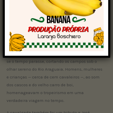
tornou espaço de valorização genética dos
muares. “Estamos fazendo embriões de éguas
quarto de milha com jumentos para produzir
muares mais robustos, com casco forte e mais
resistência”, explica Weliton dos Santos, gerente
da fazenda.
Durante o percurso, a caravana avançava como
se o tempo parasse, cortando os campos sob o
olhar sereno do Rio Araguaia. Homens, mulheres
e crianças — cerca de cem cavaleiros —, ao som
dos cascos e do velho carro de boi,
homenageavam o tropeirismo em uma
verdadeira viagem no tempo.
A cavalgada também foi um tributo a José