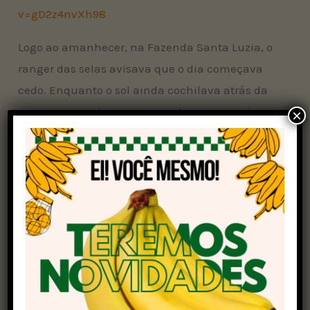
v=gD2z4nvXh98
Logo ao amanhecer, na Fazenda Santa Luzia, o
ranger das selas avisava que o dia começava
cedo. Enquanto o sol ainda cochilava atrás da
serra, a peonada preparava a tropa com zelo e
×
cuidado. Entre o café quente e a prosa solta,
cada detalhe era um aceno à vida simples do
campo. A tropa, feita majoritariamente de burros
e mulas, era enfeitada com orgulho.
Para Carlos Lopes Rodrigues, tropeiro experiente
fazenda, “a tropa foi o barco do Brasil. Carregava
café, arroz, gado. Mais de 30 anos puxando boi e
nunca mais larguei”. A cavalgada também se