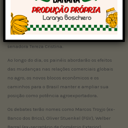
setor agropecuário, economistas e especialistas
em relações internacionais. Também estarão
presentes: o presidente da CNA, João Martins; o
presidente da Frente Parlamentar da
Agropecuária, deputado Pedro Lupion; e a
senadora Tereza Cristina.
Ao longo do dia, os painéis abordarão os efeitos
das mudanças nas relações comerciais globais
no agro, os novos blocos econômicos e os
caminhos para o Brasil manter e ampliar sua
posição como potência agroexportadora.
Os debates terão nomes como Marcos Troyjo (ex-
Banco dos Brics), Oliver Stuenkel (FGV), Welber
Barral (ex-secretário de Comércio Exterior),