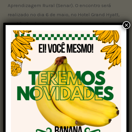
Aprendizagem Rural (Senar). O encontro será
realizado no dia 6 de maio, no Hotel Grand Hyatt,
em São Paulo. A imprensa que deseja realizar a
×
cobertura deve se cadastrar neste
link
.
Programação do evento
Entre os destaques está a participação do
economista Daron Acemoglu, vencedor do
Prêmio Nobel de Economia em 2024 e professor
do Instituto de Tecnologia de Massachusetts
(MIT). Ele apresentará a palestra magna
“Transformações Geopolíticas: Impactos no
Futuro das Relações Internacionais”.
A programação conta ainda com autoridades do