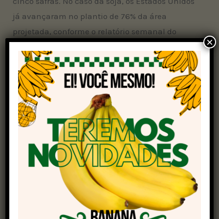
cinco safras. No caso da soja, os Estados Unidos
já avançaram no plantio de 76% da área
projetada, conforme o relatório semanal do
×
Departamento de Agricultura dos EUA (USDA)
com dados até 25 de maio. Esse ritmo supera
tanto o registrado no mesmo período do ano
passado (66%) quanto a média dos últimos anos
(68%).
Plantio de milho
O milho também apresenta bom desempenho,
com 78% da área total plantada até a mesma
data, contra 67% no mesmo período do ano
anterior e uma média quinquenal de 73%. O
cenário atual reforça o potencial produtivo da