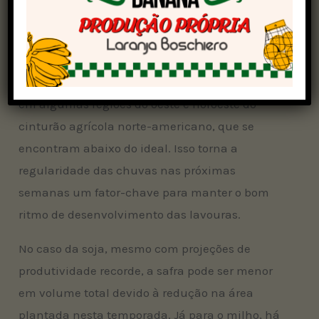
safra, com expectativas iniciais otimistas por
parte do mercado.
Apesar do avanço consistente, a análise aponta
que há atenção voltada para a umidade do solo
em algumas regiões do oeste e noroeste do
cinturão agrícola norte-americano, que se
encontram abaixo do ideal. Isso torna a
regularidade das chuvas nas próximas
semanas um fator-chave para manter o bom
ritmo de desenvolvimento das lavouras.
No caso da soja, mesmo com projeções de
produtividade recorde, a safra pode ser menor
em volume total devido à redução na área
plantada nesta temporada. Já para o milho, há