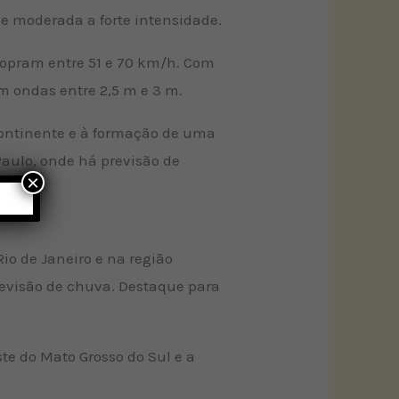
de moderada a forte intensidade.
sopram entre 51 e 70 km/h. Com
om ondas entre 2,5 m e 3 m.
continente e à formação de uma
Paulo, onde há previsão de
×
io de Janeiro e na região
revisão de chuva. Destaque para
te do Mato Grosso do Sul e a