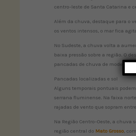
centro-leste de Santa Catarina e c
Além da chuva, destaque para o ve
os ventos intensos, o mar fica agi
No Sudeste, a chuva volta a aumen
baixa pressão sobre a região. O de
pancadas de chuva de moderada a 
Pancadas localizadas e sol
Alguns temporais pontuais podem o
serrana fluminense. Na faixa nort
rajadas de vento que sopram entre 
Na Região Centro-Oeste, a chuva se
região central do
Mato Grosso
, com