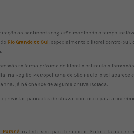
ireção ao continente seguirão mantendo o tempo instável
a do
Rio Grande do Sul
, especialmente o litoral centro-sul,
.
ressão se forma próximo do litoral e estimula a formaç
 dia. Na Região Metropolitana de São Paulo, o sol aparece 
manhã, já há chance de alguma chuva isolada.
tão previstas pancadas de chuva, com risco para a ocorrên
.
do
Paraná
, o alerta será para temporais. Entre a faixa cent