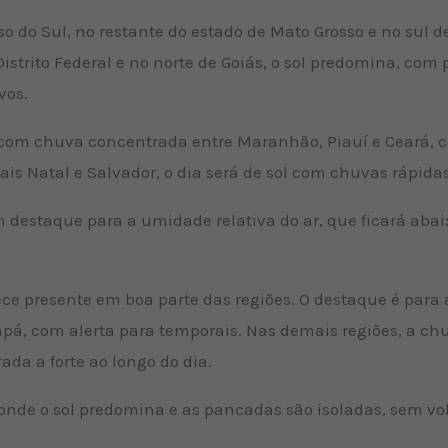
so do Sul, no restante do estado de Mato Grosso e no sul d
istrito Federal e no norte de Goiás, o sol predomina, com
vos.
e com chuva concentrada entre Maranhão, Piauí e Ceará, 
tais Natal e Salvador, o dia será de sol com chuvas rápidas
m destaque para a umidade relativa do ar, que ficará aba
e presente em boa parte das regiões. O destaque é para a
pá, com alerta para temporais. Nas demais regiões, a 
a a forte ao longo do dia.
 onde o sol predomina e as pancadas são isoladas, sem vol