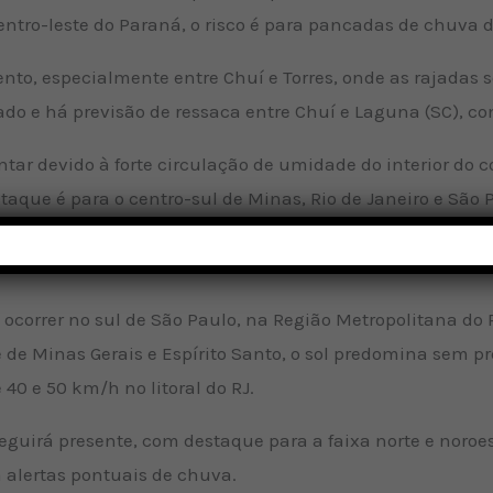
entro-leste do Paraná, o risco é para pancadas de chuva 
nto, especialmente entre Chuí e Torres, onde as rajadas 
tado e há previsão de ressaca entre Chuí e Laguna (SC), c
tar devido à forte circulação de umidade do interior do 
staque é para o centro-sul de Minas, Rio de Janeiro e São 
forte intensidade.
correr no sul de São Paulo, na Região Metropolitana do R
e de Minas Gerais e Espírito Santo, o sol predomina sem p
40 e 50 km/h no litoral do RJ.
guirá presente, com destaque para a faixa norte e noroes
 alertas pontuais de chuva.