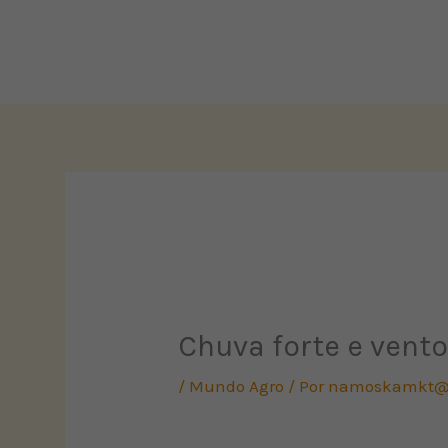
Ir
para
o
conteúdo
Chuva forte e vent
/
Mundo Agro
/ Por
namoskamkt@