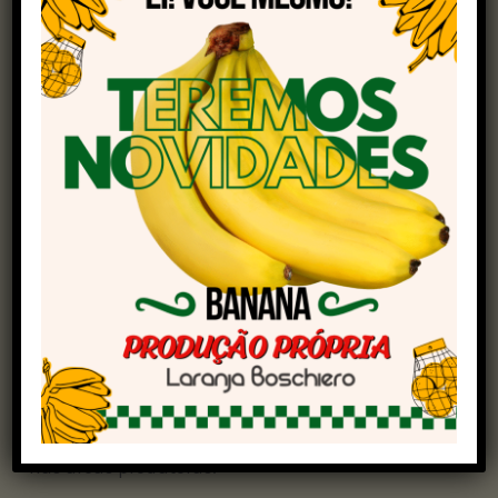
Chuva pelo Brasil: aliada ou desafio para a soja?
Na região Norte, os estados de Rondônia, Pará e
Amazonas devem registrar acumulados
superiores a 70 milímetros em cinco dias. A
condição favorece a manutenção da umidade
do solo, beneficiando áreas ainda em
desenvolvimento, mas continua dificultando o
avanço da colheita da soja.
No Matopiba, os volumes previstos para as
lavouras de soja variam entre 50 e 80
milímetros. A chuva começa a se espalhar de
forma mais abrangente pela Bahia, o que pode
contribuir com o desenvolvimento das lavouras
nas áreas produtoras.