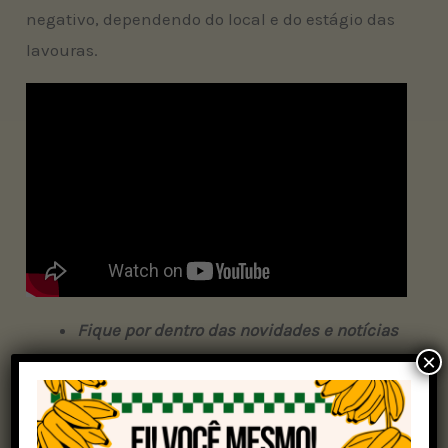
negativo, dependendo do local e do estágio das
lavouras.
Fique por dentro das novidades e notícias
×
recentes sobre a soja! Participe da nossa
comunidade através do
link
!