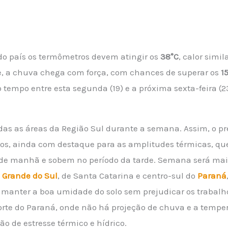
do país os termômetros devem atingir os
38°C
, calor simi
e, a chuva chega com força, com chances de superar os
1
o tempo entre esta segunda (19) e a próxima sexta-feira (2
as as áreas da Região Sul durante a semana. Assim, o pr
os, ainda com destaque para as amplitudes térmicas, que
de manhã e sobem no período da tarde. Semana será mai
o Grande do Sul
, de Santa Catarina e centro-sul do
Paraná
manter a boa umidade do solo sem prejudicar os trabal
orte do Paraná, onde não há projeção de chuva e a temp
ão de estresse térmico e hídrico.