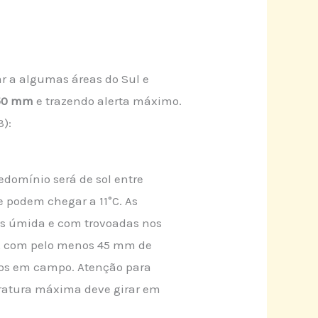
lar a algumas áreas do Sul e
50 mm
e trazendo alerta máximo.
3):
edomínio será de sol entre
 podem chegar a 11°C. As
s úmida e com trovoadas nos
, com pelo menos 45 mm de
hos em campo. Atenção para
eratura máxima deve girar em