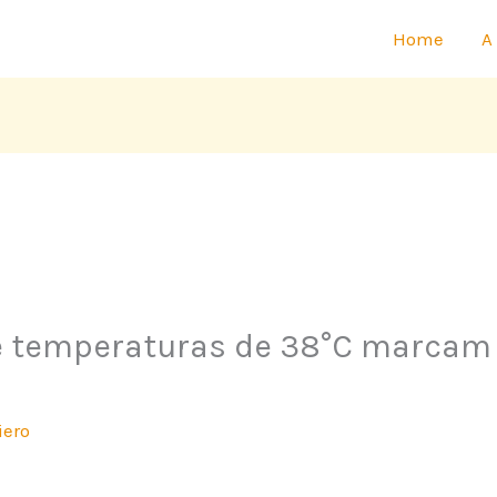
Home
A
 temperaturas de 38°C marcam 
iero