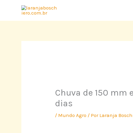
Ir
para
o
conteúdo
Chuva de 150 mm e
dias
/
Mundo Agro
/ Por
Laranja Bosch