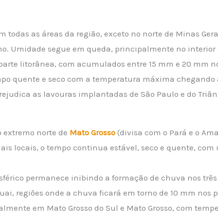
 todas as áreas da região, exceto no norte de Minas Gerai
no. Umidade segue em queda, principalmente no interior 
rte litorânea, com acumulados entre 15 mm e 20 mm nos
mpo quente e seco com a temperatura máxima chegando a 
prejudica as lavouras implantadas de São Paulo e do Triân
o extremo norte de
Mato Grosso
(divisa com o Pará e o Am
is locais, o tempo continua estável, seco e quente, com
sférico permanece inibindo a formação de chuva nos três
guai, regiões onde a chuva ficará em torno de 10 mm nos 
palmente em Mato Grosso do Sul e Mato Grosso, com temp