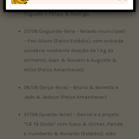
24/08 (domingo) – Matheus & Kauan, Léo
Foguete e Felipe & Rodrigo.
25/08 (segunda-feira – feriado municipal)
– Frei Gilson (Palco Estádio), com entrada
solidária mediante doação de 1 kg de
alimento; Gian & Giovani e Augusto &
Atílio (Palco Amanhecer)
26/08 (terça-feira) – Bruno & Barretto e
Jads & Jadson (Palco Amanhecer)
27/08 (quarta-feira) – Daniel e o projeto
“Cê Tá Doido” com Ícaro & Gilmar, Panda
e Humberto & Ronaldo (Estádio); João