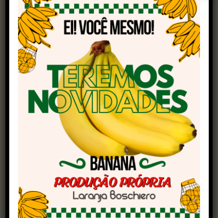
Bosco & Vinícius
22/08 (sexta-feira) – Bruno & Marrone,
Hugo & Guilherme, Murilo Huff (Estádio);
Munhoz & Mariano, VH & Alexandre, Us
Agroboy, Luiz Claudio & Giuliano e
Henrique & Diego (Amanhecer)
23/08 (sábado) – Ana Castela, Zé Neto &
Cristiano com participação de Diego &
Arnaldo, e Nattan (Estádio); Guilherme &
Benuto, Maria Cecília & Rodolfo, Léo &
Raphael, Jiraya Uai, Diego & Arnaldo em
show completo (Amanhecer)