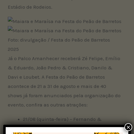
Estádio de Rodeios.
Foto: divulgação / Festa do Peão de Barretos
2025
Já o Palco Amanhecer receberá Zé Felipe, Emílio
& Eduardo, João Pedro & Cristiano, Danilo &
Davi e Loubet. A Festa do Peão de Barretos
acontece de 21 a 31 de agosto e mais de 40
shows já foram anunciados pela organização do
evento, confira as outras atrações:
21/08 (quinta-feira) – Fernando &
×
Sorocaba, Guilherme & Santiago, João