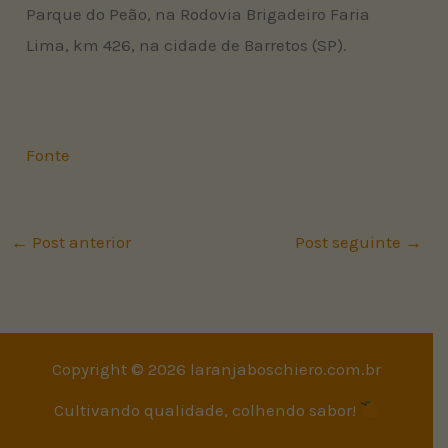
Parque do Peão, na Rodovia Brigadeiro Faria
Lima, km 426, na cidade de Barretos (SP).
Fonte
←
Post anterior
Post seguinte
→
Copyright © 2026 laranjaboschiero.com.br
Cultivando qualidade, colhendo sabor!