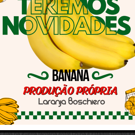
rasil
e R$ 129 para R$ 129,50
 130 para R$ 131
eve em 134,50
em R$ 129
guiu em R$ 134
tável em R$ 114,50
m R$ 120
 116
ciados na Bolsa de Mercadorias de Chicago (CBOT) fechara
as consecutivas.
0 dias na guerra tarifária entre China e Estados Unidos e 