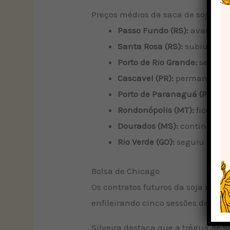
Preços médios da saca de soja no B
Passo Fundo (RS):
avançou d
Santa Rosa (RS):
subiu de R$
Porto de Rio Grande:
se mant
Cascavel (PR):
permaneceu 
Porto de Paranaguá (PR):
se
Rondonópolis (MT):
ficou es
Dourados (MS):
continuou e
Rio Verde (GO):
seguiu em R$
Bolsa de Chicago
Os contratos futuros da soja nego
enfileirando cinco sessões de perd
Silveira destaca que a trégua de 9