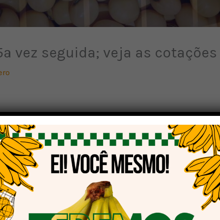
5ª vez seguida; veja as cotações
ero
trou preços pouco alterados nesta quarta-feira (14), com 
ercado Rafael Silveira, com a Bolsa de Chicago em alta 
enda. “O produtor está atento à liberação de espaço no