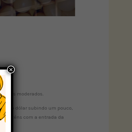
×
negócios moderados.
e com o dólar subindo um pouco,
s armazéns com a entrada da