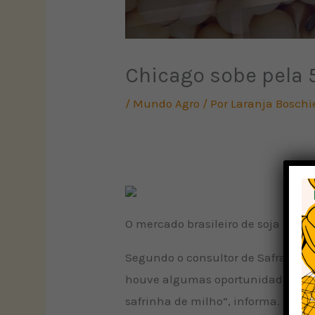
Chicago sobe pela 
/
Mundo Agro
/ Por
Laranja Boschi
O mercado brasileiro de soja regis
Segundo o consultor de Safras & M
houve algumas oportunidades de v
safrinha de milho”, informa.