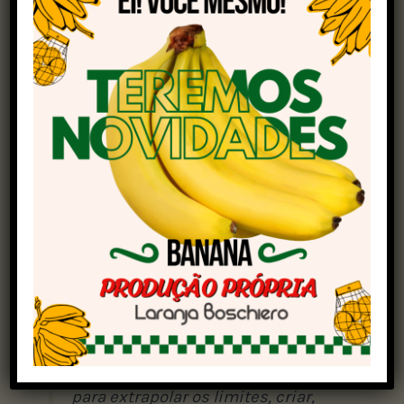
produtos e serviços que vão de alimentos
regionais e cosméticos naturais até soluções
tecnológicas baseadas em insumos da floresta.
Durante a abertura do evento, Bruno Quick,
diretor técnico do Sebrae Nacional, destacou o
potencial da região e a importância de pensar
grande.
“A gente tem que pensar grande.
Pensar pequeno dá o mesmo
trabalho. Então, vamos pensar
grande, ter mais entusiasmo
para extrapolar os limites, criar,