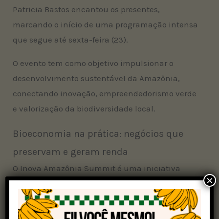
Patricia Bastos encantou os presentes,
marcando o início de uma programação intensa
que segue até sexta-feira (23).
O evento tem como objetivo impulsionar o
desenvolvimento sustentável da Amazônia,
conectando inovação, empreendedorismo verde
e valorização da biodiversidade local.
Bioeconomia na prática: negócios que
preservam e geram renda
O Inova Amazônia Summit é uma iniciativa
×
estratégica para fortalecer micro e pequenos
empreendedores que atuam com foco na
sustentabilidade. Estão sendo apresentados