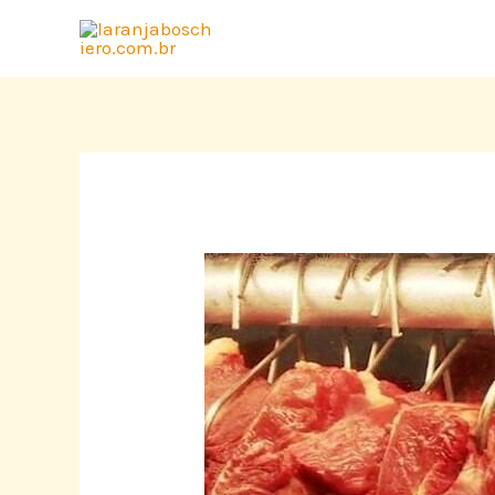
Ir
para
o
conteúdo