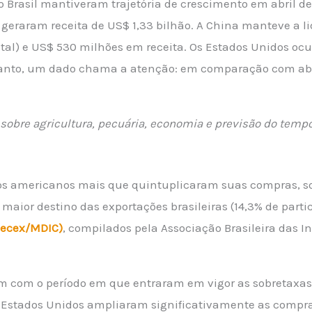
o Brasil mantiveram trajetória de crescimento em abril 
e geraram receita de US$ 1,33 bilhão. A China manteve a l
otal) e US$ 530 milhões em receita. Os Estados Unidos 
entanto, um dado chama a atenção: em comparação com ab
sobre agricultura, pecuária, economia e previsão do temp
s americanos mais que quintuplicaram suas compras, so
aior destino das exportações brasileiras (14,3% de parti
Secex/MDIC)
, compilados pela Associação Brasileira das I
m com o período em que entraram em vigor as sobretaxa
 Estados Unidos ampliaram significativamente as compras