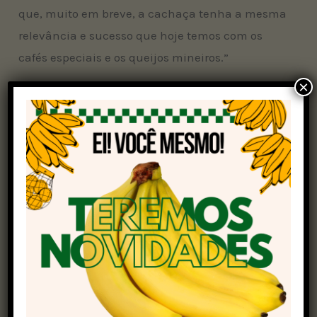
que, muito em breve, a cachaça tenha a mesma
relevância e sucesso que hoje temos com os
cafés especiais e os queijos mineiros.”
×
Aliás, a marca da bebida vencedora é a primeira
certificada como 100% orgânica pelo Instituto
Mineiro de Agropecuária (IMA). Além disso, já
recebeu outras premiações no Concurso
Nacional de Cachaça, no
New Spritis
e no
Concurso da Emater-MG.
Produção familiar
O produtor Daniel Duarte conta que a fabricação
da cachaça também fica por conta dos pais,
Adão Manuel de Oliveira e Lúcia de Oliveira,