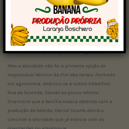
além de suas irmãs e de quatro colaboradores.
Manuel relata que a produção da bebida está
na família desde 1912 e vem sendo transmitida
às gerações seguintes. “É uma honra presenciar
a continuidade do trabalho. Minhas filhas e o
Daniel já são a quarta geração”, orgulha-se.
Mas a atividade não foi a primeira opção do
responsável técnico da Flor das Gerais. Formado
em agronomia, dedicou-se a outros trabalhos
fora da fazenda. Devido ao pouco retorno
financeiro que a família estava obtendo com a
produção da bebida, Daniel Duarte decidiu
conciliar a atividade que já exercia com as
orientações no alambique.