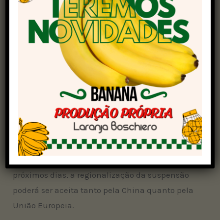
caso de gripe aviária em plantel comercial no
Rio Grande do Sul
.
O governo brasileiro solicitou à autoridade
sanitária chinesa que o bloqueio se restrinja a
um raio de 10 km do foco da doença. Assim,
apenas ovos e outros derivados teriam a venda
impedida, visto que os municípios que
circundam Montenegro – epicentro do foco –
não possuem granjas comerciais.
Segundo Fávaro, se não houver novos casos nos
próximos dias, a regionalização da suspensão
poderá ser aceita tanto pela China quanto pela
União Europeia.