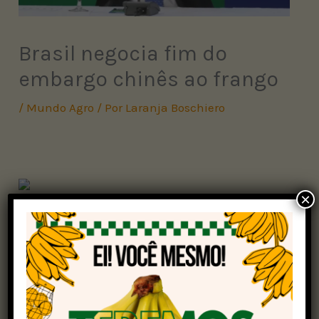
Brasil negocia fim do
embargo chinês ao frango
/
Mundo Agro
/ Por
Laranja Boschiero
×
O ministro da Agricultura e Pecuária (Mapa),
Carlos Fávaro, confirmou que o Brasil negocia
com a China a flexibilização do embargo às
exportações de carne de frango, suspensas
desde 15 de maio após a confirmação de um