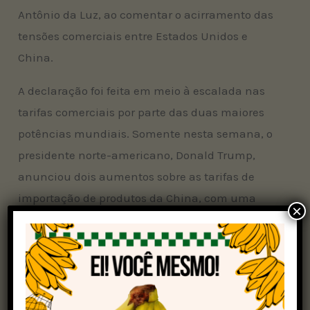
Antônio da Luz, ao comentar o acirramento das
tensões comerciais entre Estados Unidos e
China.
A declaração foi feita em meio à escalada nas
tarifas comerciais por parte das duas maiores
potências mundiais. Somente nesta semana, o
presidente norte-americano, Donald Trump,
anunciou dois aumentos sobre as tarifas de
importação de produtos da China, com uma
×
taxa de 145% até a atualização da reportagem. O
governo chinês anunciou retaliações, com
tarifas de 125% sobre os Estados Unidos.
Mais espaço para as exportações brasileiras