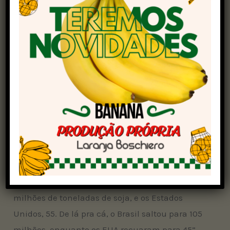
Sobre os possíveis benefícios para o Brasil,
especialmente o agronegócio, o economista
lembra que o setor de grãos brasileiro foi o mais
favorecido durante o primeiro mandato de
Trump, quando o republicano deu início a uma
guerra comercial com a
China
.
Segundo Antônio da Luz, a imposição de tarifas
aos produtos norte-americanos abriu espaço
para o Brasil expandir sua participação no
comércio internacional.
“Naquele momento, nós exportávamos 60
milhões de toneladas de soja, e os Estados
Unidos, 55. De lá pra cá, o Brasil saltou para 105
milhões, enquanto os EUA recuaram para 45”,