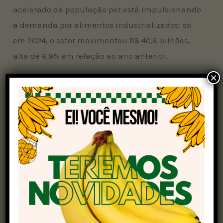
acelerado da população pet está impulsionando
a demanda por alimentos industrializados: só
em 2024, o setor movimentou R$ 40,8 bilhões,
alta de 6,9% em relação ao ano anterior.
×
De acordo com o Agri-Food Outlook 2025, da
Alltech, o segmento pet teve o maior
crescimento global na produção de rações em
2024 (4,5%) e avançou 3,5% no Brasil. O aumento
do número de pets nos lares, especialmente da
classe média urbana, tem elevado tanto o
volume quanto o valor das compras.
A pesquisa da Alltech também apontou duas
tendências em alta: a premiumização — com