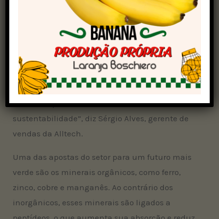
mais tutores optando por
rações de alta
qualidade
— e a nutrição funcional, com
fórmulas específicas para diferentes fases da
vida e condições de saúde, sem grãos, com mais
carne e ingredientes limitados.
“O tutor quer para o pet a mesma qualidade de
alimento que consome, com foco em saúde e
sustentabilidade”, diz Sérgio Alves, gerente de
vendas da Alltech.
Uma das apostas do setor para um futuro mais
verde são os minerais orgânicos, como ferro,
zinco, cobre e manganês. Ao contrário dos
inorgânicos, esses minerais são ligados a
peptídeos, o que aumenta sua absorção e reduz