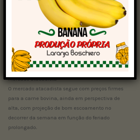
Goiás:
R$ 320,36 – na terça: R$ 321,96
Minas Gerais:
R$ 324,41 – anteriormente:
R$ 320,88
Mato Grosso do Sul:
R$ 319,77 – ontem: R$
328,75
Mato Grosso:
R$ 329,73 – na terça: R$
331,35
Mercado atacadista
O mercado atacadista segue com preços firmes
para a carne bovina, ainda em perspectiva de
alta, com projeção de bom escoamento no
decorrer da semana em função do feriado
prolongado.