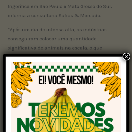
frigorífica em São Paulo e Mato Grosso do Sul,
informa a consultoria Safras & Mercado.
“Após um dia de intensa alta, as indústrias
conseguiram colocar uma quantidade
significativa de animais na escala, o que
×
permitiu um rápido recuo dos preços. O fato é
que a continuidade ou não do movimento de
alta depende do escoamento da carne no
feriado prolongado, e de que maneira esse
escoamento vai impactar nas estratégias das
indústrias”, disse Fernando Henrique Iglesias,
analista da empresa.
São Paulo:
R$ 331,83 – ontem: R$ 333