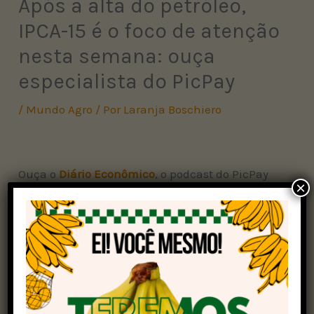
Após a alta do petróleo,
IPCA-15 é o foco de atenção
nesta semana: ouça
especialista do PicPay
/
Mundo Agro
/ Por
Laranja Boschiero
Ouça o
Diário Econômico
, o podcast do PicPay
×
que traz tudo que você precisa saber sobre
economia para começar o seu dia, com base nas
principais notícias que impactam o mercado
financeiro.