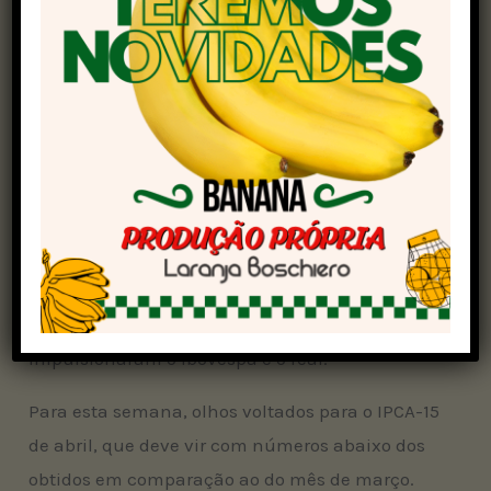
No morning call de hoje, a economista-chefe do
PicPay, Ariane Benedito, traz um resumo da
última semana, com destaque para a alta do
petróleo e a recuperação das commodities que
impulsionaram o Ibovespa e o real.
Para esta semana, olhos voltados para o IPCA-15
de abril, que deve vir com números abaixo dos
obtidos em comparação ao do mês de março.