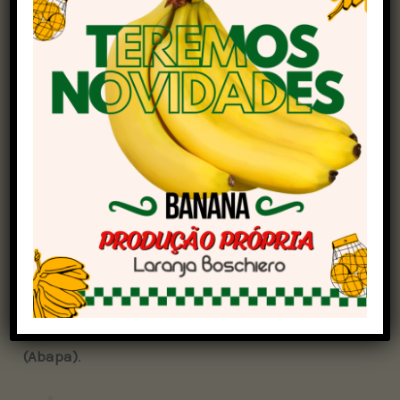
soluções e propostas concretas para os
principais desafios da agroindústria baiana.
A força feminina do agro esteve representada
por lideranças como
Carminha Missio, vice-
presidente da Federação da Agricultura e
Pecuária do Estado da Bahia (Faeb)
,
Rose
Cerrato, presidente do Sindicato dos Produtores
Rurais de Barreiras (SPRB)
,
Greice Fontana Klein,
presidente do Sindicato dos Produtores Rurais
de Luís Eduardo Magalhães (SPRLEM)
, e
Alessandra Zanotto Costa, presidente da
Associação Baiana dos Produtores de Algodão
(Abapa)
.