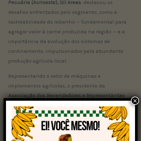
Pecuária (Acrioeste), Gil Areas
, destacou os
desafios enfrentados pelo segmento, como a
rastreabilidade do rebanho — fundamental para
agregar valor à carne produzida na região — e a
importância da evolução dos sistemas de
confinamento, impulsionados pela abundante
produção agrícola local.
Representando o setor de máquinas e
implementos agrícolas, o presidente da
Associação dos Revendedores e Representantes
×
de Máquinas, Equipamentos e Implementos
Agrícolas do Oeste da Bahia (Assomiba), Fábio
Martins
, reforçou o apoio à iniciativa e destacou
que o segmento está pronto para colaborar com