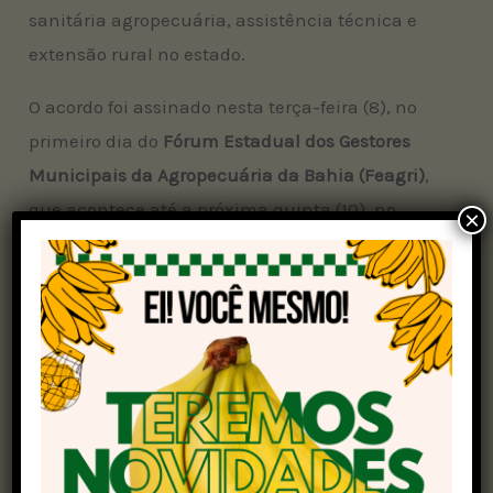
sanitária agropecuária, assistência técnica e
extensão rural no estado.
O acordo foi assinado nesta terça-feira (8), no
primeiro dia do
Fórum Estadual dos Gestores
Municipais da Agropecuária da Bahia (Feagri)
,
que acontece até a próxima quinta (10), no
×
Centro de Convenções de Salvador.
O evento realizado pela Seagri promete ser um
marco para o setor agropecuário baiano e surge
como uma das maiores oportunidades de
discussão e aprendizado sobre o futuro da
agropecuária na
Bahia
e tem a expectativa de
reunir mais de 500 inscritos de 210 municípios