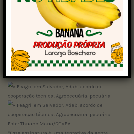
de todos os 27 territórios de identidade do
estado.
Além da Seagri, o evento conta com a parceria
da Secretaria de Desenvolvimento Rural (SDR),
da Agência Estadual de Defesa Agropecuária da
Bahia (ADAB), da Secretaria de Turismo (Setur),
Bahia Pesca e Centro Tecnológico Agropecuária
do Estado da Bahia (Cetab).
Foto: Thuane Maria/GOVBA
“Essa assinatura é uma tentativa da gente