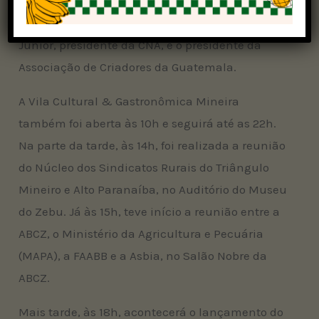
Franco; e representantes de entidades
agropecuárias, como João Martins da Silva
Júnior, presidente da CNA, e o presidente da
Associação de Criadores da Guatemala.
A Vila Cultural & Gastronômica Mineira
também foi aberta às 10h e seguirá até as 22h.
Na parte da tarde, às 14h, foi realizada a reunião
do Núcleo dos Sindicatos Rurais do Triângulo
Mineiro e Alto Paranaíba, no Auditório do Museu
do Zebu. Já às 15h, teve início a reunião entre a
ABCZ, o Ministério da Agricultura e Pecuária
(MAPA), a FAABB e a Asbia, no Salão Nobre da
ABCZ.
Mais tarde, às 18h, acontecerá o lançamento do