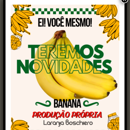
governador de Minas Gerais, Romeu Zema; do
ministro da Agricultura e Pecuária, Carlos
Fávaro; dos governadores de Goiás e do Paraná,
Ronaldo Caiado e Ratinho Júnior; da senadora
Tereza Cristina, ex-ministra da Agricultura; do
senador Cleitinho Azevedo, presidente da Frente
Parlamentar da Agropecuária; de Toninho de
Salvo, presidente da Faemg; da prefeita de
Uberaba, Elisa Araújo; além de outras
autoridades.
Marcaram presença ainda os embaixadores de
Botswana, Benim e Moçambique; o cônsul-geral
honorário do Panamá em Minas Gerais, Daniel